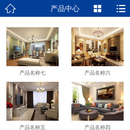



产品中心
网站首页

关于我们
产品中心
新闻动态
成功案例
产品名称七
产品名称六
荣誉资质
技术支持
联系我们
在线留言
产品名称五
产品名称四