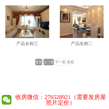
产品名称三
产品名称二
首页
上一页
下一页
末页
收房微信：276528921（需要发房屋
照片定价）